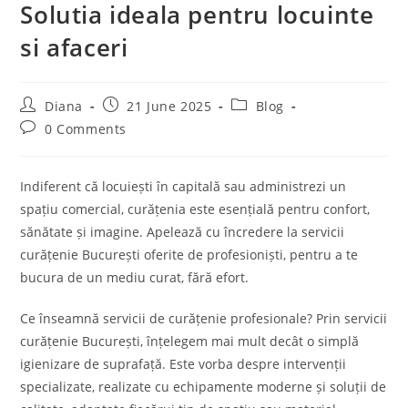
Solutia ideala pentru locuinte
si afaceri
Post
Post
Post
Diana
21 June 2025
Blog
author:
published:
category:
Post
0 Comments
comments:
Indiferent că locuiești în capitală sau administrezi un
spațiu comercial, curățenia este esențială pentru confort,
sănătate și imagine. Apelează cu încredere la servicii
curățenie București oferite de profesioniști, pentru a te
bucura de un mediu curat, fără efort.
Ce înseamnă servicii de curățenie profesionale? Prin servicii
curățenie București, înțelegem mai mult decât o simplă
igienizare de suprafață. Este vorba despre intervenții
specializate, realizate cu echipamente moderne și soluții de