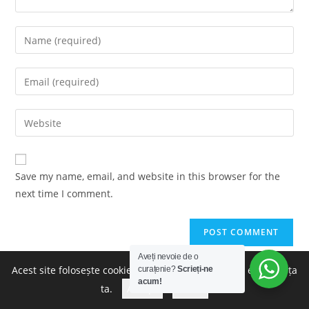
Enter
your
name
Enter
or
your
username
email
Enter
to
address
your
comment
to
website
comment
URL
Save my name, email, and website in this browser for the
(optional)
next time I comment.
Aveți nevoie de o
Acest site folosește cookie-uri pentru a îmbunătăți experiența
curațenie?
Scrieți-ne
acum!
ta.
Accept
Refuz