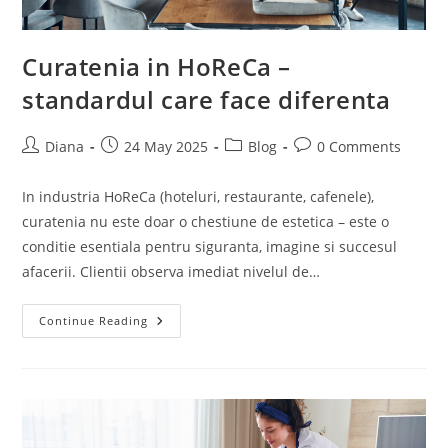
Curatenia in HoReCa –
standardul care face diferenta
Post
Post
Post
Post
Diana
24 May 2025
Blog
0 Comments
author:
published:
category:
comments:
In industria HoReCa (hoteluri, restaurante, cafenele),
curatenia nu este doar o chestiune de estetica – este o
conditie esentiala pentru siguranta, imagine si succesul
afacerii. Clientii observa imediat nivelul de…
Curatenia
Continue Reading
In
HoReCa
–
Standardul
Care
Face
Diferenta