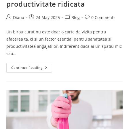
productivitate ridicata
Post
Post
Post
Post
Diana
24 May 2025
Blog
0 Comments
author:
published:
category:
comments:
Un birou curat nu este doar o carte de vizita pentru
afacerea ta, ci si un factor esential pentru sanatatea si
productivitatea angajatilor. Indiferent daca ai un spatiu mic
sau…
Curatenie
Continue Reading
Profesionala
Pentru
Birouri:
Imagine
Curata,
Productivitate
Ridicata