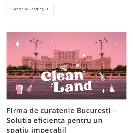
Servicii
Continue Reading
Curatenie
Bucuresti
–
Solutia
Ideala
Pentru
Locuinte
Si
Afaceri
Firma de curatenie Bucuresti –
Solutia eficienta pentru un
spatiu impecabil