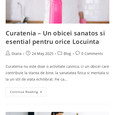
Curatenia – Un obicei sanatos si
esential pentru orice Locuinta
Post
Post
Post
Post
Diana
24 May 2025
Blog
0 Comments
author:
published:
category:
comments:
Curatenia nu este doar o activitate casnica, ci un obicei care
contribuie la starea de bine, la sanatatea fizica si mentala si
la un stil de viata echilibrat. Fie ca…
Curatenia
Continue Reading
–
Un
Obicei
Sanatos
Si
Esential