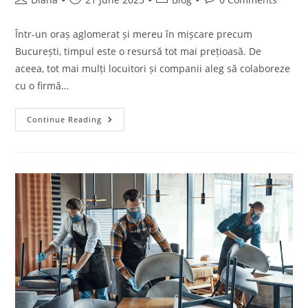
author:
published:
category:
comments:
Într-un oraș aglomerat și mereu în mișcare precum
București, timpul este o resursă tot mai prețioasă. De
aceea, tot mai mulți locuitori și companii aleg să colaboreze
cu o firmă…
De
Continue Reading
Ce
Sa
Alegi
O
Firma
De
Curatenie
Din
Bucuresti
Pentru
Locuinta
Sau
Biroul
Tau?