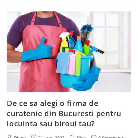
–
Rasfatul
Pe
Care
Mobilierul
Tau
Il
Merita
De ce sa alegi o firma de
curatenie din Bucuresti pentru
locuinta sau biroul tau?
Post
Post
Post
Post
Diana
21 June 2025
Blog
0 Comments