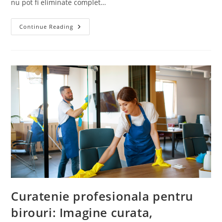
nu pot fi eliminate complet…
De
Continue Reading
Ce
Este
Esentiala
Curatarea
Canapelelor
Si
Covoarelor
In
Mod
Profesional?
Curatenie profesionala pentru
birouri: Imagine curata,