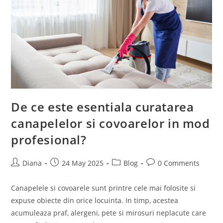
De ce este esentiala curatarea
canapelelor si covoarelor in mod
profesional?
Post
Post
Post
Post
Diana
24 May 2025
Blog
0 Comments
author:
published:
category:
comments:
Canapelele si covoarele sunt printre cele mai folosite si
expuse obiecte din orice locuinta. In timp, acestea
acumuleaza praf, alergeni, pete si mirosuri neplacute care