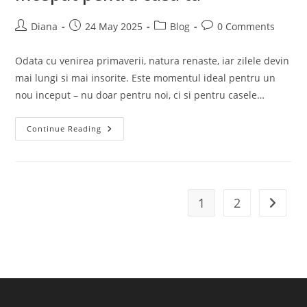
Post
Post
Post
Post
Diana
24 May 2025
Blog
0 Comments
author:
published:
category:
comments:
Odata cu venirea primaverii, natura renaste, iar zilele devin
mai lungi si mai insorite. Este momentul ideal pentru un
nou inceput – nu doar pentru noi, ci si pentru casele…
Curatenia
Continue Reading
De
Primavara
–
Un
Nou
Inceput
Pentru
1
2
Go to t
Casa
Ta