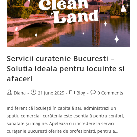
Servicii curatenie Bucuresti –
Solutia ideala pentru locuinte si
afaceri
Post
Post
Post
Post
Diana
21 June 2025
Blog
0 Comments
author:
published:
category:
comments:
Indiferent că locuiești în capitală sau administrezi un
spațiu comercial, curățenia este esențială pentru confort,
sănătate și imagine. Apelează cu încredere la servicii
curățenie București oferite de profesioniști, pentru a…