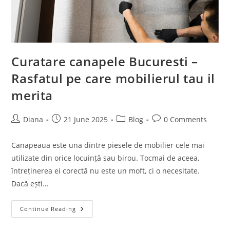
Curatare canapele Bucuresti –
Rasfatul pe care mobilierul tau il
merita
Post
Post
Post
Post
Diana
21 June 2025
Blog
0 Comments
author:
published:
category:
comments:
Canapeaua este una dintre piesele de mobilier cele mai
utilizate din orice locuință sau birou. Tocmai de aceea,
întreținerea ei corectă nu este un moft, ci o necesitate.
Dacă ești…
Curatare
Continue Reading
Canapele
Bucuresti