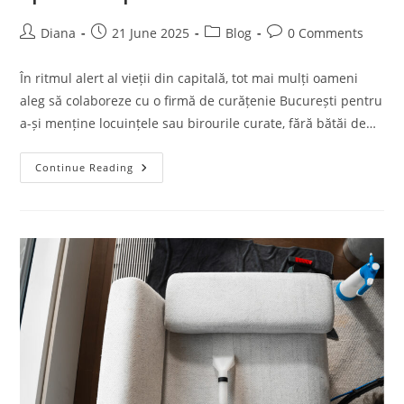
Post
Post
Post
Post
Diana
21 June 2025
Blog
0 Comments
author:
published:
category:
comments:
În ritmul alert al vieții din capitală, tot mai mulți oameni
aleg să colaboreze cu o firmă de curățenie București pentru
a-și menține locuințele sau birourile curate, fără bătăi de…
Firma
Continue Reading
De
Curatenie
Bucuresti
–
Solutia
Eficienta
Pentru
Un
Spatiu
Impecabil