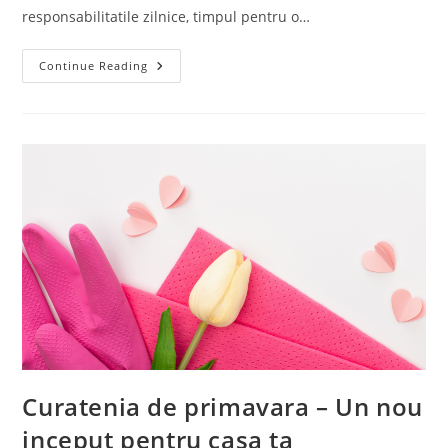
responsabilitatile zilnice, timpul pentru o…
Curatenie
Continue Reading
Profesionala
La
Tine
Acasa:
De
Ce
Sa
Alegi
Servicii
De
Curatenie
Profesionale?
Curatenia de primavara – Un nou
inceput pentru casa ta