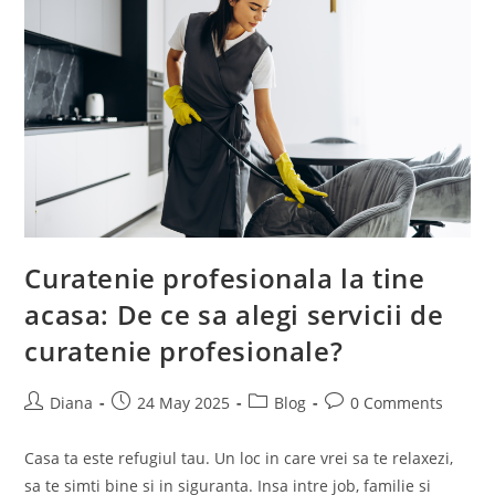
Pentru
Orice
Locuinta
Curatenie profesionala la tine
acasa: De ce sa alegi servicii de
curatenie profesionale?
Post
Post
Post
Post
Diana
24 May 2025
Blog
0 Comments
author:
published:
category:
comments:
Casa ta este refugiul tau. Un loc in care vrei sa te relaxezi,
sa te simti bine si in siguranta. Insa intre job, familie si